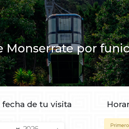
e Monserrate por funicu
 fecha de tu visita
Horar
Primero 