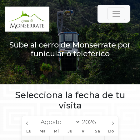
Sube al cerro de Monserrate por
funicular ó teleférico
Selecciona la fecha de tu
visita
Lu
Ma
Mi
Ju
Vi
Sa
Do